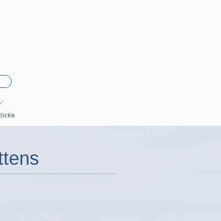
licke
ttens